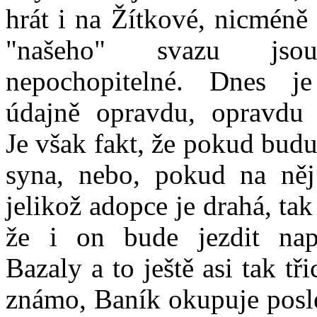
hrát i na Žítkové, nicmén
"našeho" svazu jso
nepochopitelné. Dnes j
údajně opravdu, opravdu 
Je však fakt, že pokud bud
syna, nebo, pokud na ně
jelikož adopce je drahá, tak
že i on bude jezdit nap
Bazaly a to ještě asi tak tři
známo, Baník okupuje posl