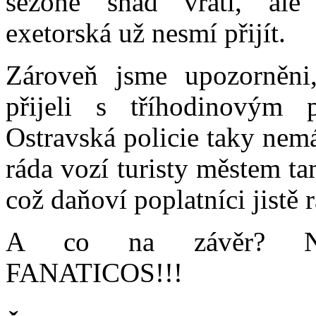
sezoně snad vrátí, ale
exetorská už nesmí přijít.
Zároveň jsme upozorněni
přijeli s tříhodinovým p
Ostravská policie taky nemá
ráda vozí turisty městem ta
což daňoví poplatníci jistě r
A co na závěr? N
FANATICOS!!!