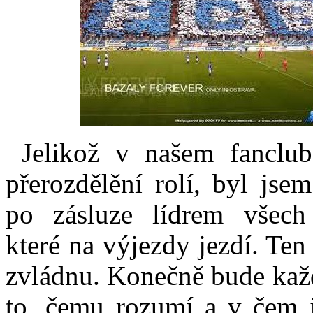
Jelikož v našem fanclub
přerozdělění rolí, byl js
po zásluze lídrem všech
které na výjezdy jezdí. Ten
zvládnu. Konečně bude kaž
to, čemu rozumí a v čem j