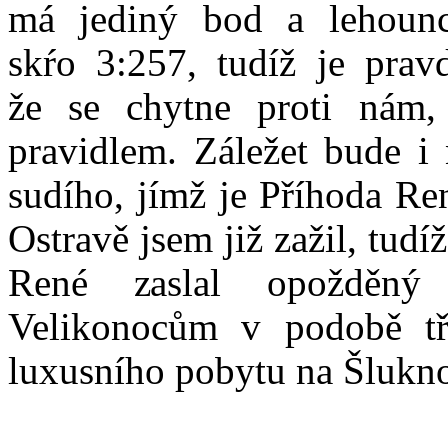
má jediný bod a lehounc
skŕo 3:257, tudíž je prav
že se chytne proti nám,
pravidlem. Záležet bude i
sudího, jímž je Příhoda Re
Ostravě jsem již zažil, tudí
René zaslal opožděný
Velikonocům v podobě tř
luxusního pobytu na Šlukn