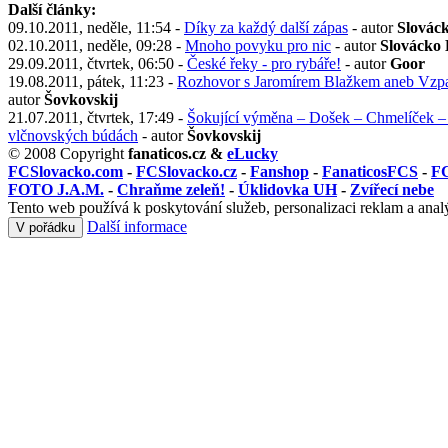
Další články:
09.10.2011, neděle, 11:54 -
Díky za každý další zápas
- autor
Slovác
02.10.2011, neděle, 09:28 -
Mnoho povyku pro nic
- autor
Slovácko
29.09.2011, čtvrtek, 06:50 -
České řeky - pro rybáře!
- autor
Goor
19.08.2011, pátek, 11:23 -
Rozhovor s Jaromírem Blažkem aneb Vzpam
autor
Šovkovskij
21.07.2011, čtvrtek, 17:49 -
Šokující výměna – Došek – Chmelíček – 
vlčnovských búdách
- autor
Šovkovskij
© 2008 Copyright
fanaticos.cz &
eLucky
FCSlovacko.com
-
FCSlovacko.cz
-
Fanshop
-
FanaticosFCS
-
FC
FOTO J.A.M.
-
Chraňme zeleň!
-
Úklidovka UH
-
Zvířecí nebe
Tento web používá k poskytování služeb, personalizaci reklam a anal
Další informace
V pořádku