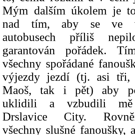
Mým dalším úkolem je to
nad tím, aby se ve v
autobusech příliš nep
garantován pořádek. Tí
všechny spořádané fanoušk
výjezdy jezdí (tj. asi tři
Maoš, tak i pět) aby 
uklidili a vzbudili 
Drslavice City. Rovn
všechny slušné fanoušky, 