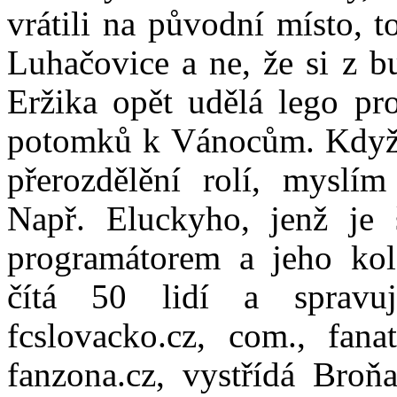
vrátili na původní místo, to
Luhačovice a ne, že si z 
Eržika opět udělá lego pr
potomků k Vánocům. Když
přerozdělění rolí, myslím
Např. Eluckyho, jenž je
programátorem a jeho kole
čítá 50 lidí a spravuj
fcslovacko.cz, com., fanat
fanzona.cz, vystřídá Broň