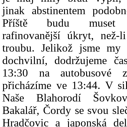
jinak abstinentem podobn
Příště budu muset 
rafinovanější úkryt, než-
troubu. Jelikož jsme my 
dochvilní, dodržujeme ča
13:30 na autobusové z
přicházíme ve 13:44. V si
Naše Blahorodí Šovkov
Bakalář, Čordy se svou sle
Hradčovic a japonská de