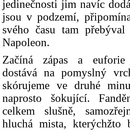
jedinečnosti jim navíc dodá
jsou v podzemí, připomína
svého času tam přebýval
Napoleon.
Začíná zápas a euforie
dostává na pomyslný vrc
skórujeme ve druhé minu
naprosto šokující. Fandě
celkem slušně, samozře
hluchá mista, kterýchžto 