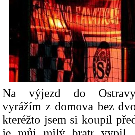
Na výjezd do Ostravy
vyrážím z domova bez dvo
kteréžto jsem si koupil př
je můj milý bratr vypil, 