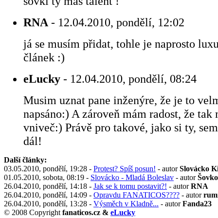
šovki ty máš talent !
RNA
- 12.04.2010, pondělí, 12:02
já se musím přidat, tohle je naprosto lu
článek :)
eLucky
- 12.04.2010, pondělí, 08:24
Musim uznat pane inženýre, že je to vel
napsáno:) A zároveň mám radost, že tak 
vniveč:) Právě pro takové, jako si ty, sem
dál!
Další články:
03.05.2010, pondělí, 19:28 -
Protest? Spíš posun!
- autor
Slovácko 
01.05.2010, sobota, 08:19 -
Slovácko - Mladá Boleslav
- autor
Šovko
26.04.2010, pondělí, 14:18 -
Jak se k tomu postavit?!
- autor
RNA
26.04.2010, pondělí, 14:09 -
Opravdu FANATICOS????
- autor
rum
26.04.2010, pondělí, 13:28 -
Výsměch v Kladně...
- autor
Fanda23
© 2008 Copyright
fanaticos.cz &
eLucky