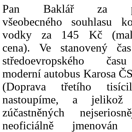
Pan Baklář za pře
všeobecného souhlasu ko
vodky za 145 Kč (mal
cena). Ve stanovený čas
středoevropského času
moderní autobus Karosa Č
(Doprava třetího tisíci
nastoupíme, a jeliko
zúčastněných nejseriosn
neoficiálně jmenován