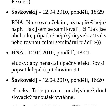
Pekne :)
Šovkovskij
- 12.04.2010, pondělí, 18:29
RNA: No zrovna čekám, až napíšeš nějak
např. "Jak jsem se zamiloval", či "Jak js
obchodu, případně nějaký úryvek z Tvé s
nebo rovnou celou seminární práci":-))
RNA
- 12.04.2010, pondělí, 18:21
elucky: aby nenastal opačný efekt, šovki
popsat kdejaků pitchovinu :D
Šovkovskij
- 12.04.2010, pondělí, 16:20
eLucky: To je pravda... nezbývá než douf
slovácký fanoušek vytáhne.