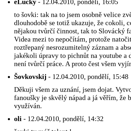
eLucky
- 12.04.2010, pondělí, 16:05
to šovki: tak na to jsem osobně velice zvě
dlouhodobě se totiž ukazuje, že cokoli, 
nějakou tvůrčí činnost, tak to Slovácký 
Videa mezi to nepočítám, protože natoči
roztřepaný nesrozumitelný záznam a abs
jakékoli úpravy to pichnůt na youtube a 
není tvůrčí práce. A proto čest všem vy
Šovkovskij
- 12.04.2010, pondělí, 15:48
Děkuji všem za uznání, jsem dojat. Vytv
fanoušky je skvělý nápad a já věřím, že 
využíván.
oli
- 12.04.2010, pondělí, 14:32