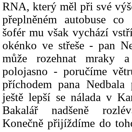
RNA, který měl při své výšc
přeplněném autobuse co 
šofér mu však vychází vstří
okénko ve střeše - pan Ne
může rozehnat mraky a
polojasno - poručíme větr
příchodem pana Nedbala 
ještě lepší se nálada v K
Bakalář nadšeně rozlé
Konečně přijíždíme do toh