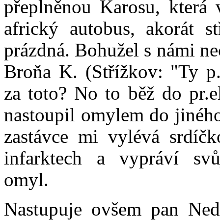
přeplněnou Karosu, která 
africký autobus, akorát s
prázdná. Bohužel s námi ne
Broňa K. (Střížkov: "Ty p
za toto? No to běž do pr.el
nastoupil omylem do jinéh
zastávce mi vylévá srdíčk
infarktech a vypráví svů
omyl.
Nastupuje ovšem pan Ned