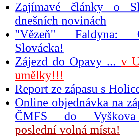
Zajímavé články o S
dnešních novinách
"Vězeň" Faldyna:
Slovácka!
Zájezd do Opavy ...
v U
umělky!!!
Report ze zápasu s Holic
Online objednávka na zá
ČMFS do Vyško
poslední volná místa!