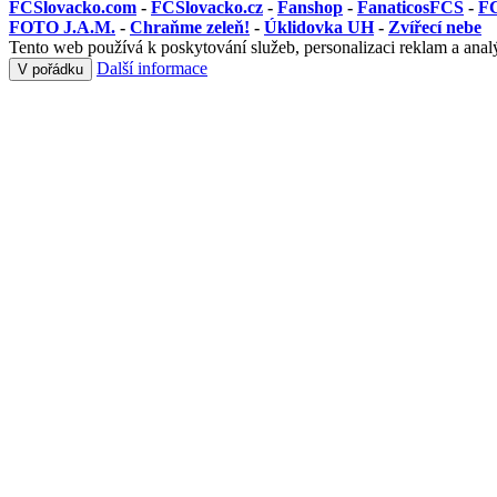
FCSlovacko.com
-
FCSlovacko.cz
-
Fanshop
-
FanaticosFCS
-
FC
FOTO J.A.M.
-
Chraňme zeleň!
-
Úklidovka UH
-
Zvířecí nebe
Tento web používá k poskytování služeb, personalizaci reklam a anal
Další informace
V pořádku