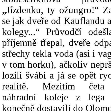
„Jízdenku, ty ožungro!“ Z
se jak dveře od Kauflandu a
kolegy...“ Průvodčí odešl
příjemně třepal, dveře odp
střechy tekla voda (asi i va
v tom horku), ačkoliv neprš
lozili švábi a já se opět ry
realitě. Mezitím četa 
náhradní koleje z leg
konečně dostavili do Olom