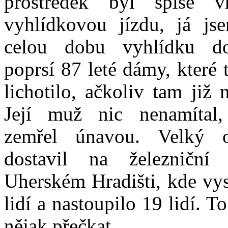
prostředek byl spíše 
vyhlídkovou jízdu, já j
celou dobu vyhlídku d
poprsí 87 leté dámy, které 
lichotilo, ačkoliv tam již 
Její muž nic nenamítal,
zemřel únavou. Velký 
dostavil na železniční 
Uherském Hradišti, kde vy
lidí a nastoupilo 19 lidí. T
nějak přečkat.