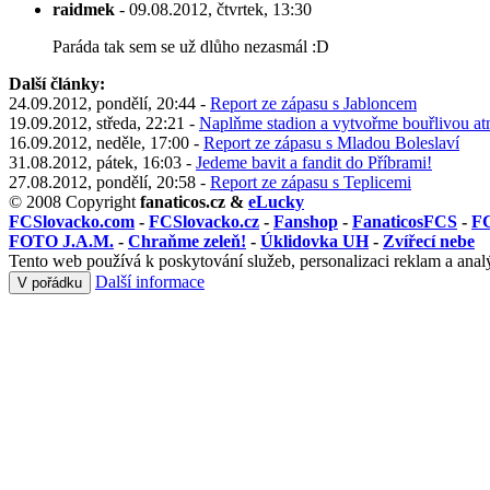
raidmek
- 09.08.2012, čtvrtek, 13:30
Paráda tak sem se už dlůho nezasmál :D
Další články:
24.09.2012, pondělí, 20:44 -
Report ze zápasu s Jabloncem
19.09.2012, středa, 22:21 -
Naplňme stadion a vytvořme bouřlivou at
16.09.2012, neděle, 17:00 -
Report ze zápasu s Mladou Boleslaví
31.08.2012, pátek, 16:03 -
Jedeme bavit a fandit do Příbrami!
27.08.2012, pondělí, 20:58 -
Report ze zápasu s Teplicemi
© 2008 Copyright
fanaticos.cz &
eLucky
FCSlovacko.com
-
FCSlovacko.cz
-
Fanshop
-
FanaticosFCS
-
FC
FOTO J.A.M.
-
Chraňme zeleň!
-
Úklidovka UH
-
Zvířecí nebe
Tento web používá k poskytování služeb, personalizaci reklam a anal
Další informace
V pořádku