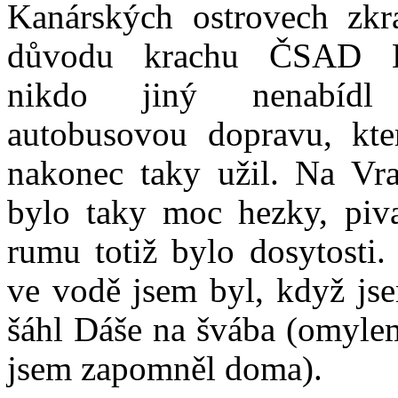
Kanárských ostrovech zkr
důvodu krachu ČSAD K
nikdo jiný nenabídl 
autobusovou dopravu, kte
nakonec taky užil. Na Vr
bylo taky moc hezky, piv
rumu totiž bylo dosytosti
ve vodě jsem byl, když js
šáhl Dáše na švába (omyle
jsem zapomněl doma).