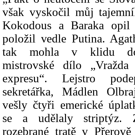
však vyskočil můj tajemní
Kokodous a Baraka opil 
položil vedle Putina. Agat
tak mohla v klidu do
mistrovské dílo „Vražda
expresu“. Lejstro pod
sekretářka, Mádlen Olbra
vešly čtyři emerické úplat
se a udělaly striptýz.
rozebrané tratě v Přerově