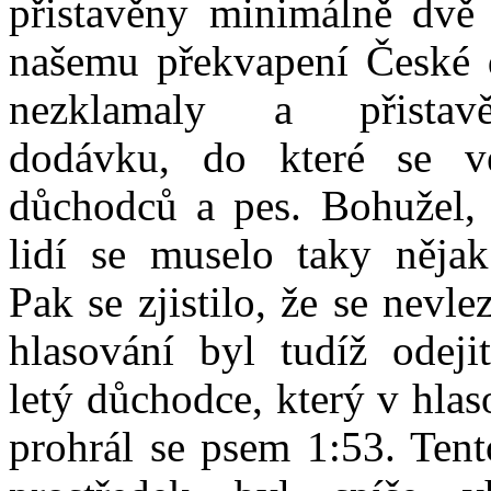
přistavěny minimálně dvě
našemu překvapení České 
nezklamaly a přistav
dodávku, do které se v
důchodců a pes. Bohužel, 
lidí se muselo taky nějak
Pak se zjistilo, že se nevle
hlasování byl tudíž odeji
letý důchodce, který v hlas
prohrál se psem 1:53. Ten