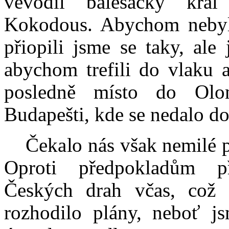
vévodil bálešácký krá
Kokodous. Abychom nebyl
přiopili jsme se taky, ale 
abychom trefili do vlaku a
posledně místo do Ol
Budapešti, kde se nedalo do
Čekalo nás však nemilé p
Oproti předpokladům př
Českých drah včas, což 
rozhodilo plány, neboť j