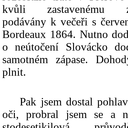
kvůli zastavenému zá
podávány k večeři s červ
Bordeaux 1864. Nutno doda
o neútočení Slovácko do
samotném zápase. Dohod
plnit.
Pak jsem dostal pohlave
oči, probral jsem se a 
stodesetikilová prův