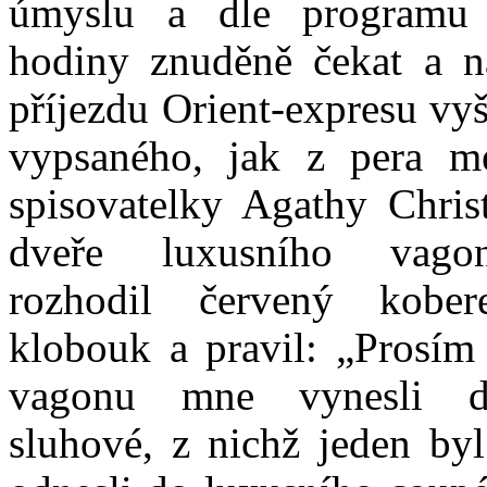
úmyslu a dle programu 
hodiny znuděně čekat a n
příjezdu Orient-expresu vyš
vypsaného, jak z pera m
spisovatelky Agathy Christ
dveře luxusního vago
rozhodil červený kober
klobouk a pravil: „Prosím
vagonu mne vynesli da
sluhové, z nichž jeden by