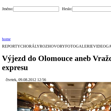
Jméno:
Heslo:
home
REPORTY
CHORÁLY
ROZHOVORY
FOTOGALERIE
VIDEOGA
Výjezd do Olomouce aneb Vražd
expresu
čtvrtek, 09.08.2012 12:56