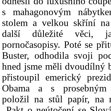
odnesli do luxusního coupé
s mahagonovým nábytke
stolem a velkou skříní na
další důležité věci, j
pornočasopisy. Poté se přit
Buster, odhodila svoji po
hned jsme měli dvoudílný 
přistoupil emerický prezi
Obama a s prosebným 
položil na stůl papír, na
„Pakt o neútočení se Slov