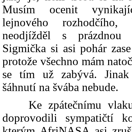
Musím ocenit vynikaj
lejnového rozhodčího, 
neodjížděl s prázdnou
Sigmička si asi pohár zase
protože všechno mám natoč
se tím už zabývá. Jinak
šáhnutí na švába nebude.
Ke zpátečnímu vlaku 
doprovodili sympatičtí ko
kterým AfriNASA asi zruši