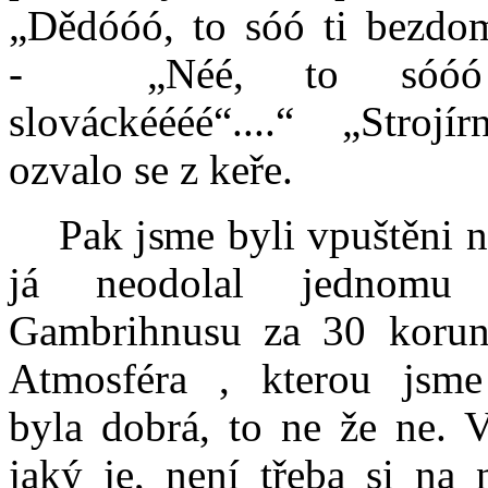
„Dědóóó, to sóó ti bezdo
- „Néé, to sóóó 
slováckéééé“....“ „Strojí
ozvalo se z keře.
Pak jsme byli vpuštěni na
já neodolal jednomu 
Gambrihnusu za 30 korun
Atmosféra , kterou jsme 
byla dobrá, to ne že ne. 
jaký je, není třeba si na 