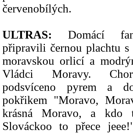
červenobílých.
ULTRAS:
Domácí fano
připravili černou plachtu s
moravskou orlicí a modr
Vládci Moravy. Cho
podsvíceno pyrem a do
pokřikem "Moravo, Morav
krásná Moravo, a kdo t
Slováckoo to přece jeee!