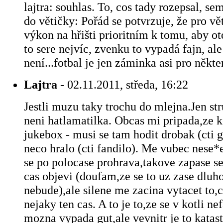
lajtra: souhlas. To, cos tady rozepsal, se
do větičky: Pořád se potvrzuje, že pro vě
výkon na hřišti prioritním k tomu, aby o
to sere nejvíc, zvenku to vypadá fajn, ale
není...fotbal je jen záminka asi pro někter
Lajtra
- 02.11.2011, středa, 16:22
Jestli muzu taky trochu do mlejna.Jen str
neni hatlamatilka. Obcas mi pripada,ze k
jukebox - musi se tam hodit drobak (cti g
neco hralo (cti fandilo). Me vubec nese*e
se po polocase prohrava,takove zapase se
cas objevi (doufam,ze se to uz zase dluh
nebude),ale silene me zacina vytacet to,c
nejaky ten cas. A to je to,ze se v kotli ne
mozna vypada gut,ale vevnitr je to katast