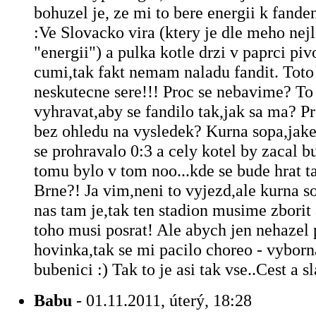
bohuzel je, ze mi to bere energii k fande
:Ve Slovacko vira (ktery je dle meho nejl
"energii") a pulka kotle drzi v paprci pi
cumi,tak fakt nemam naladu fandit. Toto
neskutecne sere!!! Proc se nebavime? To
vyhravat,aby se fandilo tak,jak sa ma? P
bez ohledu na vysledek? Kurna sopa,jake
se prohravalo 0:3 a cely kotel by zacal b
tomu bylo v tom noo...kde se bude hrat ta 
Brne?! Ja vim,neni to vyjezd,ale kurna s
nas tam je,tak ten stadion musime zborit
toho musi posrat! Ale abych jen nehazel 
hovinka,tak se mi pacilo choreo - vyborn
bubenici :) Tak to je asi tak vse..Cest a s
Babu
- 01.11.2011, úterý, 18:28