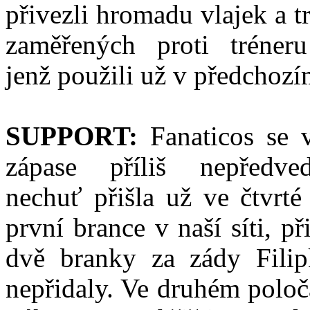
přivezli hromadu vlajek a t
zaměřených proti tréneru
jenž použili už v předchozí
SUPPORT:
Fanaticos se 
zápase příliš nepředved
nechuť přišla už ve čtvrt
první brance v naší síti, př
dvě branky za zády Fili
nepřidaly. Ve druhém poloč