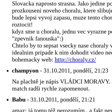
Slovacka naprosto strasna. Jako jedine 
prozkouseni noveho choralu, ktere slibuje
bude lepsi vyvoj zapasu, muze tento chor
roztocit!
kdyz sme u choralu, jednu vec vyrazne p
"zpevnik fanouska":)
Chtelo by to sepsat vsecky nase choraly v
idealnim pripade k nim dohodit video ne
bohemacky web:
http://choraly.cz/
champyon
- 31.10.2011, pondělí, 21:23
Na plachtě je nápis VLÁDCI MORAVY. J
match radši rychle zapomenout.
Babu
- 31.10.2011, pondělí, 21:21
amaz: já tomu též nerozumím.. a fakt nev