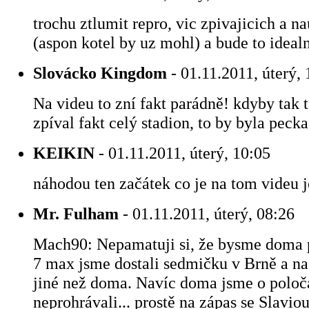
trochu ztlumit repro, vic zpivajicich a na
(aspon kotel by uz mohl) a bude to ideal
Slovácko Kingdom
- 01.11.2011, úterý, 
Na videu to zní fakt parádně! kdyby tak 
zpíval fakt celý stadion, to by byla pecka
KEIKIN
- 01.11.2011, úterý, 10:05
náhodou ten začátek co je na tom videu je
Mr. Fulham
- 01.11.2011, úterý, 08:26
Mach90: Nepamatuji si, že bysme doma p
7 max jsme dostali sedmičku v Brně a na
jiné než doma. Navíc doma jsme o poloč
neprohrávali... prostě na zápas se Slavi