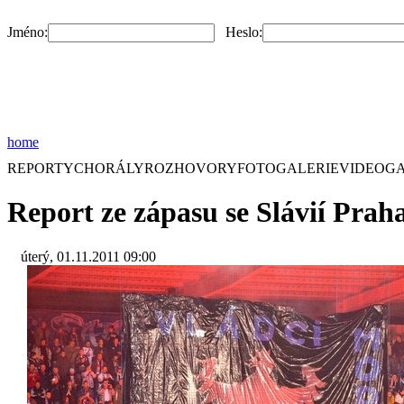
Jméno:
Heslo:
home
REPORTY
CHORÁLY
ROZHOVORY
FOTOGALERIE
VIDEOGA
Report ze zápasu se Slávií Pra
úterý, 01.11.2011 09:00