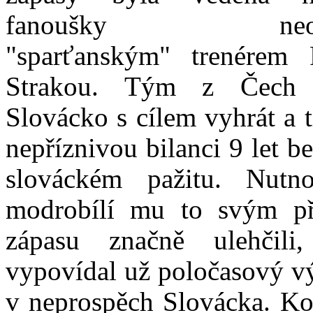
fanoušky neoblí
"sparťanským" trenérem 
Strakou. Tým z Čech 
Slovácko s cílem vyhrát a t
nepříznivou bilanci 9 let b
slováckém pažitu. Nutno
modrobílí mu to svým př
zápasu značně ulehčil
vypovídal už poločasový v
v neprospěch Slovácka. Ko