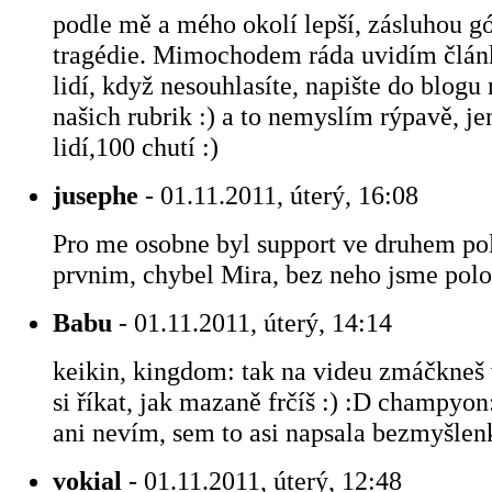
podle mě a mého okolí lepší, zásluhou gól
tragédie. Mimochodem ráda uvidím článk
lidí, když nesouhlasíte, napište do blogu 
našich rubrik :) a to nemyslím rýpavě, je
lidí,100 chutí :)
jusephe
- 01.11.2011, úterý, 16:08
Pro me osobne byl support ve druhem pol
prvnim, chybel Mira, bez neho jsme polov
Babu
- 01.11.2011, úterý, 14:14
keikin, kingdom: tak na videu zmáčkneš
si říkat, jak mazaně frčíš :) :D champyon:
ani nevím, sem to asi napsala bezmyšlen
vokial
- 01.11.2011, úterý, 12:48