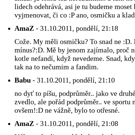
lidech odehrává, asi je tu budeme moset
vyjmenovat, či co :P ano, osmičku a kla
AmaZ
- 31.10.2011, pondělí, 21:18
Cože. My měli osmičku? To snad ne :D. 
mínus?:D. Mě by jenom zajímalo, proč n
kotle nefandí, když nevedeme. Snad, kdy
tak na to nečumim a fandim.
Babu
- 31.10.2011, pondělí, 21:10
no dyť to píšu, podprůměr.. jako ve druh
zvedlo, ale pořád podprůměr.. ve sportu
ovšem!:D ne vážně, bylo to otřesné.
AmaZ
- 31.10.2011, pondělí, 21:08