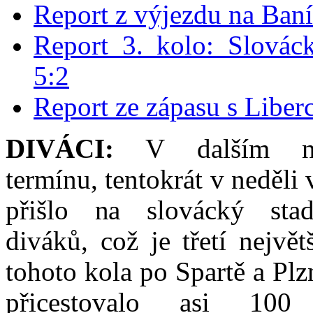
Report z výjezdu na Ban
Report 3. kolo: Slovác
5:2
Report ze zápasu s Libe
DIVÁCI:
V dalším net
termínu, tentokrát v neděli 
přišlo na slovácký sta
diváků, což je třetí největ
tohoto kola po Spartě a Plz
přicestovalo asi 100