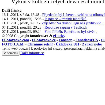
Výkon v kotli za celých devadesát minut 
Další články:
16.11.2011, středa, 18:48 -
Přijede druhý Liberec - vzhůru na tribuny!
14.11.2011, pondělí, 15:05 -
Inspirace – trénink fanoušků
11.11.2011, pátek, 09:33 -
Výjezdy? Na druhou ligu nás jezdilo víc...
07.11.2011, pondělí, 20:23 -
Report ze zápasu v Teplicích
07.11.2011, pondělí, 09:24 -
Foto Příběh: Panečku to byl závěr...
© 2008 Copyright
fanaticos.cz &
eLucky
FCSlovacko.com
-
FCSlovacko.cz
-
Fanshop
-
FanaticosFCS
-
FC
FOTO J.A.M.
-
Chraňme zeleň!
-
Úklidovka UH
-
Zvířecí nebe
Tento web používá k poskytování služeb, personalizaci reklam a anal
Další informace
V pořádku