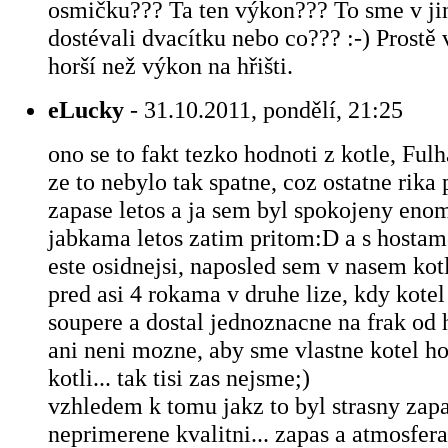
osmičku??? Ta ten výkon??? To sme v ji
dostévali dvacítku nebo co??? :-) Prostě 
horší než výkon na hřišti.
eLucky
- 31.10.2011, pondělí, 21:25
ono se to fakt tezko hodnoti z kotle, Ful
ze to nebylo tak spatne, coz ostatne rika
zapase letos a ja sem byl spokojeny enom
jabkama letos zatim pritom:D a s hostame
este osidnejsi, naposled sem v nasem kot
pred asi 4 rokama v druhe lize, kdy kotel
soupere a dostal jednoznacne na frak od 
ani neni mozne, aby sme vlastne kotel hos
kotli... tak tisi zas nejsme;)
vzhledem k tomu jakz to byl strasny zapas
neprimerene kvalitni... zapas a atmosfera