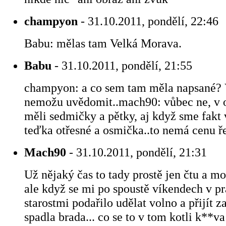
champyon
- 31.10.2011, pondělí, 22:46
Babu: mělas tam Velká Morava.
Babu
- 31.10.2011, pondělí, 21:55
champyon: a co sem tam měla napsané? 
nemožu uvědomit..mach90: vůbec ne, v 
měli sedmičky a pětky, aj když sme fakt v
teďka otřesné a osmička..to nemá cenu řeš
Mach90
- 31.10.2011, pondělí, 21:31
Už nějaký čas to tady prostě jen čtu a mo
ale když se mi po spoustě víkendech v pr
starostmi podařilo udělat volno a přijít z
spadla brada... co se to v tom kotli k**va