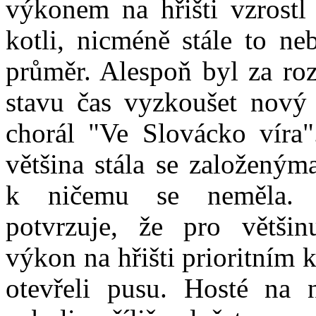
výkonem na hřišti vzrostl
kotli, nicméně stále to ne
průměr. Alespoň byl za ro
stavu čas vyzkoušet nový
chorál "Ve Slovácko víra"
většina stála se založený
k ničemu se neměla. 
potvrzuje, že pro větši
výkon na hřišti prioritním 
otevřeli pusu. Hosté na n