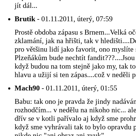
jít dál...
Brutik
- 01.11.2011, úterý, 07:59
Prostě obdoba zápasu s Brnem...Velká oč
zklamání, jak na hřišti, tak v hledišti....
pro většinu lidí jako favorit, ono myslíte 
Plzeňákům bude nechtít fandit???....Jsou 
když budou na tom stejně jako my, tak to
hlavu a užijí si ten zápas....což v neděli 
Mach90
- 01.11.2011, úterý, 01:55
Babu: tak ono je pravda že jindy nadává
rozhodčím... v nedělu na nikoho nic... ale
dřív se v kotli pařívalo aj když sme proh
když sme vyhrávali tak to bylo opravdu p
nikde nic "ani obraz ani zvuk"