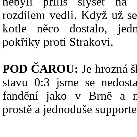
nebyli příliš slyšet na
rozdílem vedli. Když už s
kotle něco dostalo, jed
pokřiky proti Strakovi.
POD ČAROU:
Je hrozná š
stavu 0:3 jsme se nedosta
fandění jako v Brně a n
prostě a jednoduše supporte