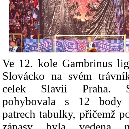
Ve 12. kole Gambrinus lig
Slovácko na svém trávní
celek Slavii Praha. 
pohybovala s 12 body 
patrech tabulky, přičemž p
zápasy byla vedena 