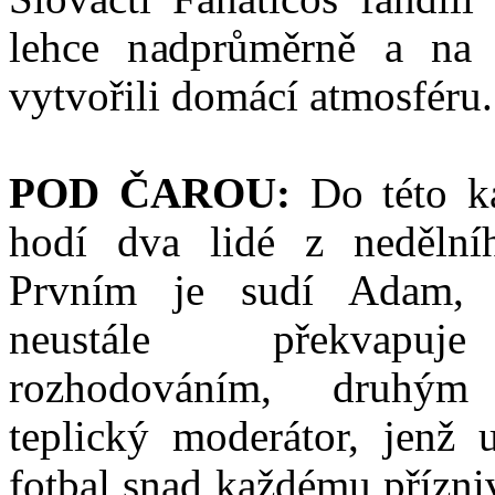
lehce nadprůměrně a na 
vytvořili domácí atmosféru.
POD ČAROU:
Do této ka
hodí dva lidé z nedělní
Prvním je sudí Adam, 
neustále překvapu
rozhodováním, druhý
teplický moderátor, jenž 
fotbal snad každému přízn