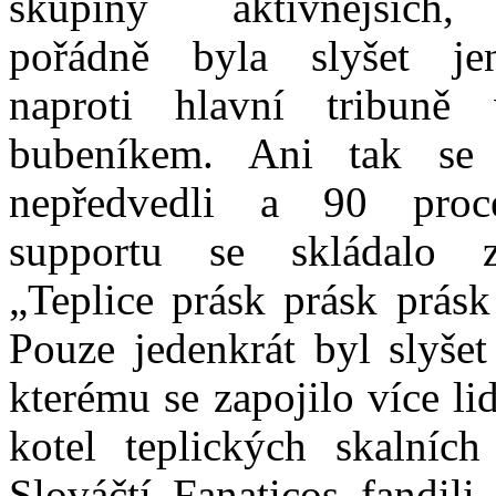
skupiny aktivnějších
pořádně byla slyšet je
naproti hlavní tribuně
bubeníkem. Ani tak se a
nepředvedli a 90 proce
supportu se skládalo 
„Teplice prásk prásk prásk 
Pouze jedenkrát byl slyšet
kterému se zapojilo více li
kotel teplických skalních
Slováčtí Fanaticos fandili