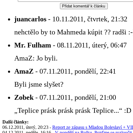
juancarlos
- 10.11.2011, čtvrtek, 21:32
nehctělo by to Mahmeda kúpit ?? radši :-
Mr. Fulham
- 08.11.2011, úterý, 06:47
AmaZ: Jo byli.
AmaZ
- 07.11.2011, pondělí, 22:41
Byli jsme slyšet?
Zobek
- 07.11.2011, pondělí, 21:00
„Teplice prásk prásk prásk Teplice...“ :D
Další články:
06.12.2011, úterý, 20:23 -
Report ze zápasu s Mladou Boleslaví + 
04.12.2011, neděle, 16:16 -
V pondělí na Bolku. Pojďme se rozlouči