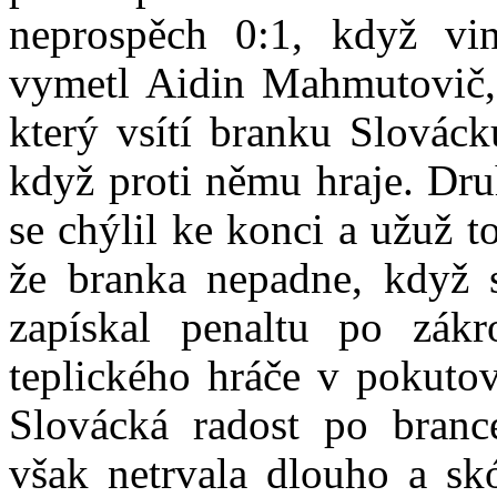
neprospěch 0:1, když vi
vymetl Aidin Mahmutovič, 
který vsítí branku Slovác
když proti němu hraje. Dr
se chýlil ke konci a užuž t
že branka nepadne, když
zapískal penaltu po zák
teplického hráče v pokuto
Slovácká radost po branc
však netrvala dlouho a sk