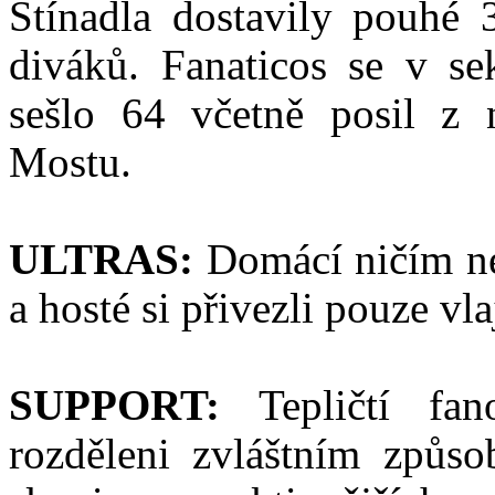
Stínadla dostavily pouhé 
diváků. Fanaticos se v se
sešlo 64 včetně posil z 
Mostu.
ULTRAS:
Domácí ničím ne
a hosté si přivezli pouze vla
SUPPORT:
Tepličtí fano
rozděleni zvláštním způso