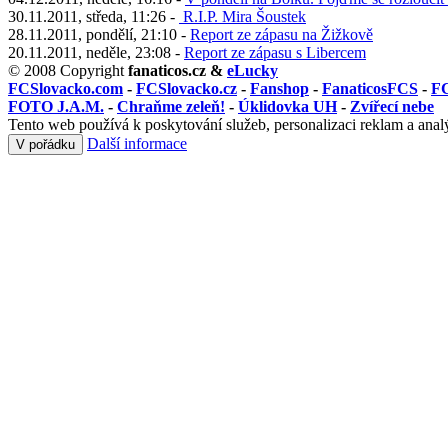
30.11.2011, středa, 11:26 -
R.I.P. Mira Šoustek
28.11.2011, pondělí, 21:10 -
Report ze zápasu na Žižkově
20.11.2011, neděle, 23:08 -
Report ze zápasu s Libercem
© 2008 Copyright
fanaticos.cz &
eLucky
FCSlovacko.com
-
FCSlovacko.cz
-
Fanshop
-
FanaticosFCS
-
FC
FOTO J.A.M.
-
Chraňme zeleň!
-
Úklidovka UH
-
Zvířecí nebe
Tento web používá k poskytování služeb, personalizaci reklam a anal
Další informace
V pořádku