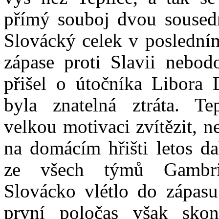
přímý souboj dvou soused
Slovácký celek v posledn
zápase proti Slavii nebod
přišel o útočníka Libora 
byla znatelná ztráta. Tep
velkou motivaci zvítězit, n
na domácím hřišti letos d
ze všech týmů Gambri
Slovácko vlétlo do zápasu
první poločas však skon