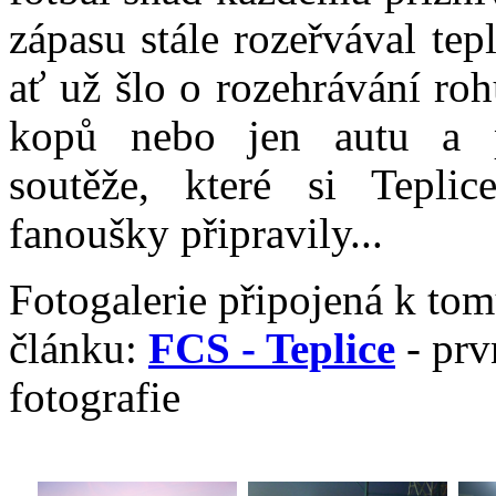
zápasu stále rozeřvával tepl
ať už šlo o rozehrávání ro
kopů nebo jen autu a p
soutěže, které si Tepli
fanoušky připravily...
Fotogalerie připojená k to
článku:
FCS - Teplice
- prv
fotografie