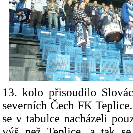
13. kolo přisoudilo Slová
severních Čech FK Teplice
se v tabulce nacházeli pou
výš než Teplice, a tak se