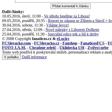
Další články:
10.05.2016, úterý, 11:00 -
Ve středu fandíme za Libora!
09.05.2016, pondělí, 20:35 -
Report ze zápasu se Zlínem a Slavií + fo
30.04.2016, sobota, 11:30 -
Vítáme ševce!
27.04.2016, středa, 12:09 -
Nové nálepky s Liborem Doškem
25.04.2016, pondělí, 11:30 -
Speciální edice trik a šál k derby
© 2008 Copyright
fanaticos.cz &
eLucky
FCSlovacko.com
-
FCSlovacko.cz
-
Fanshop
-
FanaticosFCS
-
FC
FOTO J.A.M.
-
Chraňme zeleň!
-
Úklidovka UH
-
Zvířecí nebe
Tento web používá k poskytování služeb, personalizaci reklam a anal
Další informace
V pořádku