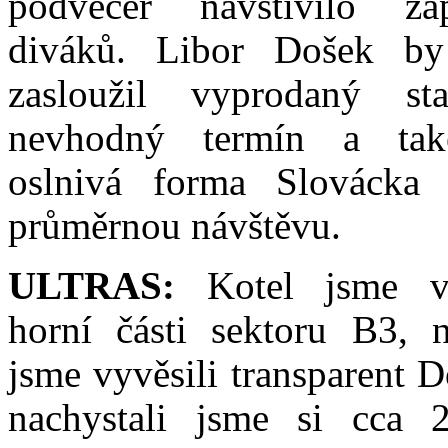
podvečer navštívilo z
diváků. Libor Došek by 
zasloužil vyprodaný sta
nevhodný termín a také
oslnivá forma Slovácka z
průměrnou návštěvu.
ULTRAS:
Kotel jsme v
horní části sektoru B3, n
jsme vyvěsili transparent 
nachystali jsme si cca 