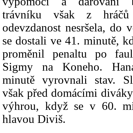
výpomoci a darování 
trávníku však z hráčů
odevzdanost nesršela, do 
se dostali ve 41. minutě, k
proměnil penaltu po fau
Sigmy na Koneho. Han
minutě vyrovnali stav. S
však před domácími diváky
výhrou, když se v 60. min
hlavou Diviš.