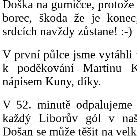
Doška na gumičce, protože 
borec, škoda že je konec
srdcích navždy zůstane! :-)
V první půlce jsme vytáhli 
k poděkování Martinu K
nápisem Kuny, díky.
V 52. minutě odpalujeme 
každý Liborův gól v naš
Došan se může těšit na vel