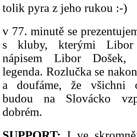
tolik pyra z jeho rukou :-)
v 77. minutě se prezentuj
s kluby, kterými Libor
nápisem Libor Došek, 
legenda. Rozlučka se nako
a doufáme, že všichni o
budou na Slovácko vz
dobrém.
SUPPORT:
I ve skromně