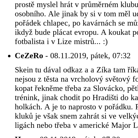
prostě myslel hrát v průměrném klubu 
osobního. Ale jinak by si v tom měl u
pořádek chlapec, po kavárnách se může
ikdyž bude plácat evropu. A koukat 
fotbalista i v Lize mistrů... :)
CeZeRo
- 08.11.2019, pátek, 07:32
Skein tu dával odkaz a a Zíka tam řík
nejsou z těsta na vrcholový světový f
kopat řekněme třeba za Slovácko, pět
trénink, jinak chodit po Hradišti do 
holkách. A je to naprosto v pořádku. 
kluků je však snem zahrát si ve velk
ligách nebo třeba v americké Major 