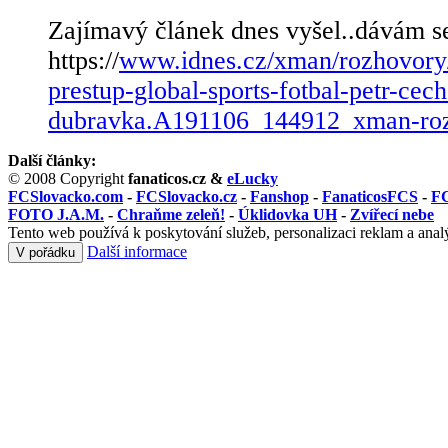
Zajímavý článek dnes vyšel..dávám se
https://
www.idnes.cz/xman/rozhovory/
prestup-global-sports-fotbal-petr-cec
dubravka.A191106_144912_xman-roz
Další články:
© 2008 Copyright
fanaticos.cz &
eLucky
FCSlovacko.com
-
FCSlovacko.cz
-
Fanshop
-
FanaticosFCS
-
FC
FOTO J.A.M.
-
Chraňme zeleň!
-
Úklidovka UH
-
Zvířecí nebe
Tento web používá k poskytování služeb, personalizaci reklam a anal
Další informace
V pořádku